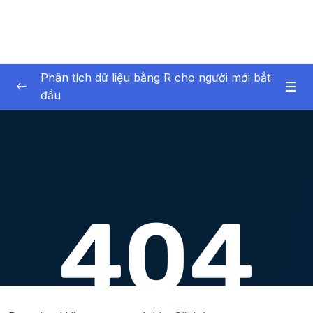
Phân tích dữ liệu bằng R cho người mới bắt
đầu
01 – Giới thiệu về bản thân và khóa học
0/6
02 – Giới thiệu về phân tích dữ liệu
0/6
03 – Phần mềm R và RStudio
0/12
04 – Giới thiệu về dữ liệu trong R
0/17
05 – Nhập dữ liệu vào R
0/7
06 – R cơ bản
0/40