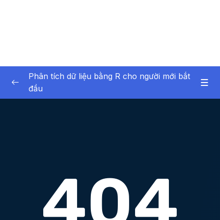
Phân tích dữ liệu bằng R cho người mới bắt
đầu
01 – Giới thiệu về bản thân và khóa học
0/6
02 – Giới thiệu về phân tích dữ liệu
0/6
03 – Phần mềm R và RStudio
0/12
04 – Giới thiệu về dữ liệu trong R
0/17
05 – Nhập dữ liệu vào R
0/7