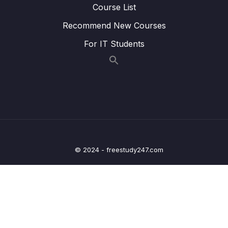
Course List
Lesson 016 Hàm (function) giới thiệu
06:13
Recommend New Courses
Lesson 017 Hàm (function) hàm sẵn có trong
06:18
For IT Students
R
Lesson 018 Hàm (function) hàm tự viết
05:25
Lesson 019 Họ hàm apply (apply family) giới
05:11
thiệu
Lesson 020 Họ hàm apply (apply family)
05:25
hàm apply
© 2024 - freestudy247.com
Lesson 021 Họ hàm apply (apply family) hàm
05:21
lapply
Lesson 022 Họ hàm apply (apply family)
03:23
hàm sapply
Lesson 023 Họ hàm apply (apply family) hàm
05:01