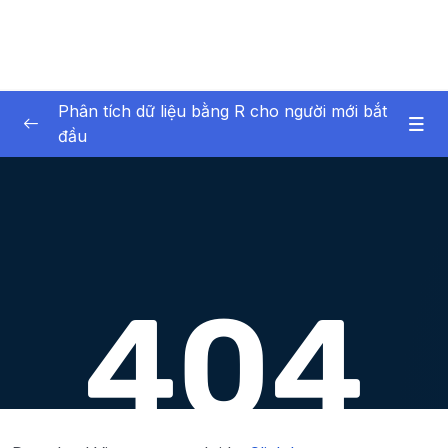
Phân tích dữ liệu bằng R cho người mới bắt
đầu
01 – Giới thiệu về bản thân và khóa học
0/6
02 – Giới thiệu về phân tích dữ liệu
0/6
03 – Phần mềm R và RStudio
0/12
04 – Giới thiệu về dữ liệu trong R
0/17
05 – Nhập dữ liệu vào R
0/7
06 – R cơ bản
0/40