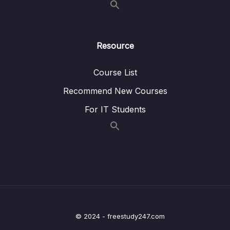
10 – Vẽ đồ thị và biểu đồ
0/17
11 – Phân tích thống kê suy luận
0/3
Resource
12 – Kiểm định t
0/10
Course List
13 – Phân tích phương sai (ANOVA)
0/12
Recommend New Courses
For IT Students
14 – Phân tích tương quan
0/5
15 – Kiểm định Khi bình phương
0/3
16 – Thank you
0/1
© 2024 - freestudy247.com