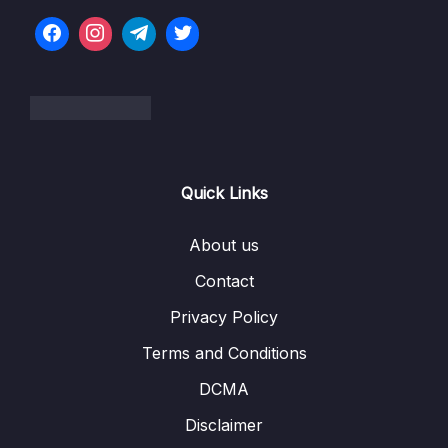
Lesson 001 Giới thiệu
01:12
Lesson 002 Đọc dữ liệu sẵn có trong R
03:36
Lesson 003 Nhập dữ liệu file csv
10:12
Lesson 004 Nhập dữ liệu file excel
09:31
Lesson 005 Tìm hiểu đặc điểm của dữ liệu
06:20
Quick Links
Lesson 006 Tóm tắt
00:36
About us
06 – R cơ bản
0/40
Contact
Privacy Policy
07 – Biến dổi dữ liệu
0/24
Terms and Conditions
08 – Gói phần mềm dplyr
0/16
DCMA
09 – Phân tích thống kê mô tả (descriptive
Disclaimer
0/18
statistics)