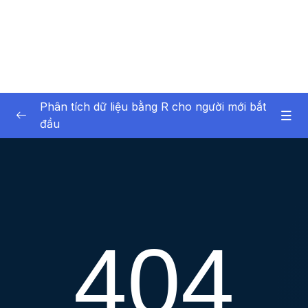
Phân tích dữ liệu bằng R cho người mới bắt
đầu
01 – Giới thiệu về bản thân và khóa học
0/6
02 – Giới thiệu về phân tích dữ liệu
0/6
03 – Phần mềm R và RStudio
0/12
04 – Giới thiệu về dữ liệu trong R
0/17
05 – Nhập dữ liệu vào R
0/7