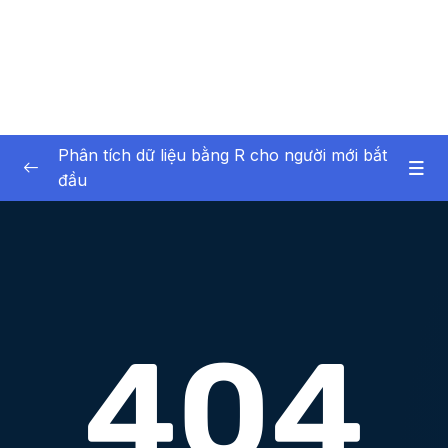
Phân tích dữ liệu bằng R cho người mới bắt
đầu
01 – Giới thiệu về bản thân và khóa học
0/6
02 – Giới thiệu về phân tích dữ liệu
0/6
Lesson 001 Giới thiệu
00:31
Lesson 002 Dữ liệu là gì
01:23
Lesson 003 Phân tích dữ liệu là gì
01:04
Lesson 004 Các bước trong phân tích dữ
04:29