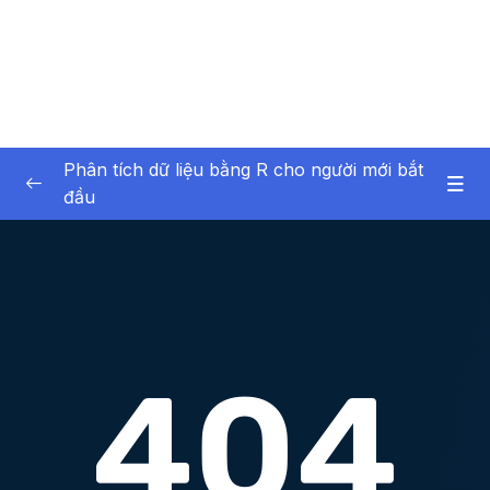
Phân tích dữ liệu bằng R cho người mới bắt
đầu
01 – Giới thiệu về bản thân và khóa học
0/6
02 – Giới thiệu về phân tích dữ liệu
0/6
03 – Phần mềm R và RStudio
0/12
Download Attachment
Lesson 001 Giới thiệu
01:27