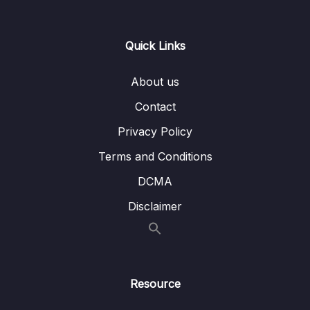
04 – Giới thiệu về dữ liệu trong R
0/17
Quick Links
05 – Nhập dữ liệu vào R
0/7
About us
06 – R cơ bản
0/40
Contact
07 – Biến dổi dữ liệu
0/24
Privacy Policy
08 – Gói phần mềm dplyr
0/16
Terms and Conditions
DCMA
09 – Phân tích thống kê mô tả (descriptive
0/18
statistics)
Disclaimer
10 – Vẽ đồ thị và biểu đồ
0/17
11 – Phân tích thống kê suy luận
0/3
Resource
12 – Kiểm định t
0/10